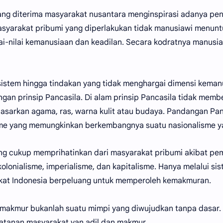
yang diterima masyarakat nusantara menginspirasi adanya p
asyarakat pribumi yang diperlakukan tidak manusiawi menun
i-nilai kemanusiaan dan keadilan. Secara kodratnya manusia
 sistem hingga tindakan yang tidak menghargai dimensi kema
gan prinsip Pancasila. Di alam prinsip Pancasila tidak mem
sarkan agama, ras, warna kulit atau budaya. Pandangan Pan
me yang memungkinkan berkembangnya suatu nasionalisme yan
g cukup memprihatinkan dari masyarakat pribumi akibat pe
lonialisme, imperialisme, dan kapitalisme. Hanya melalui si
kat Indonesia berpeluang untuk memperoleh kemakmuran.
 makmur bukanlah suatu mimpi yang diwujudkan tanpa dasar.
tatanan masyarakat yan adil dan makmur.