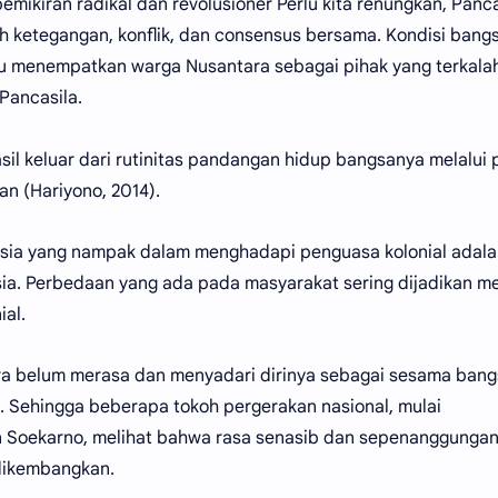
emikiran radikal dan revolusioner Perlu kita renungkan, Panc
h ketegangan, konflik, dan consensus bersama. Kondisi bang
alu menempatkan warga Nusantara sebagai pihak yang terkal
Pancasila.
sil keluar dari rutinitas pandangan hidup bangsanya melalui
an (Hariyono, 2014).
sia yang nampak dalam menghadapi penguasa kolonial adal
ia. Perbedaan yang ada pada masyarakat sering dijadikan m
ial.
ra belum merasa dan menyadari dirinya sebagai sesama bang
. Sehingga beberapa tokoh pergerakan nasional, mulai
an Soekarno, melihat bahwa rasa senasib dan sepenanggunga
 dikembangkan.