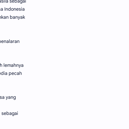
asila sebagai
sa Indonesia
ahkan banyak
 penalaran
ah lemahnya
edia pecah
sa yang
n sebagai