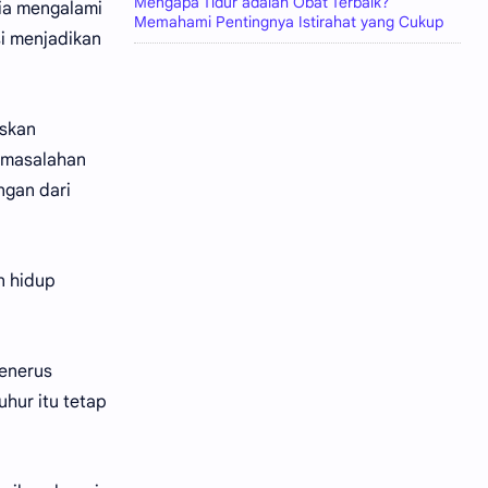
Mengapa Tidur adalah Obat Terbaik?
nia mengalami
Memahami Pentingnya Istirahat yang Cukup
i menjadikan
askan
rmasalahan
ngan dari
n hidup
penerus
uhur itu tetap