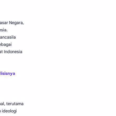
asar Negara,
sia.
ancasila
ebagai
at Indonesia
isisnya
al, terutama
 ideologi