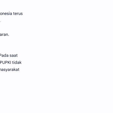
onesia terus
.
aran.
 Pada saat
PUPKI tidak
 masyarakat