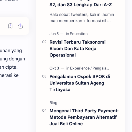
S2, dan S3 Lengkap Dari A-Z
Halo sobat tweeters, kali ini admin
mau memberikan informasi nih
mengenai penulisan gelar akademik
sesuai jenjang pendidikan dan
pastinya terupdate. …
Revisi Terbaru Taksonomi
Bloom Dan Kata Kerja
Tuhan yang
Operasional
ubung dengan
n cipta,
nerasi ke
Pengalaman Ospek SPOK di
Universitas Sultan Ageng
Tirtayasa
Mengenal Third Party Payment:
Metode Pembayaran Alternatif
Jual Beli Online