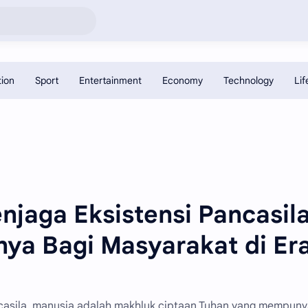
njaga Eksistensi Pancasil
ya Bagi Masyarakat di Er
asila, manusia adalah makhluk ciptaan Tuhan yang mempunyai