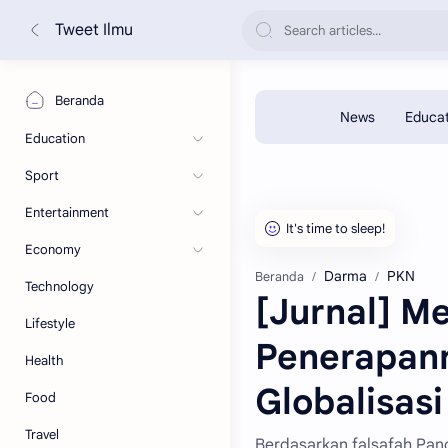
Tweet Ilmu
Beranda
Education
Sport
Entertainment
Economy
Darma
PKN
Beranda
Technology
[Jurnal] Me
Lifestyle
Penerapann
Health
Globalisasi
Food
Travel
Berdasarkan falsafah Panc