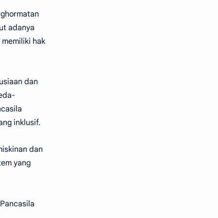
enghormatan
tut adanya
 memiliki hak
nusiaan dan
beda-
casila
g inklusif.
miskinan dan
stem yang
 Pancasila