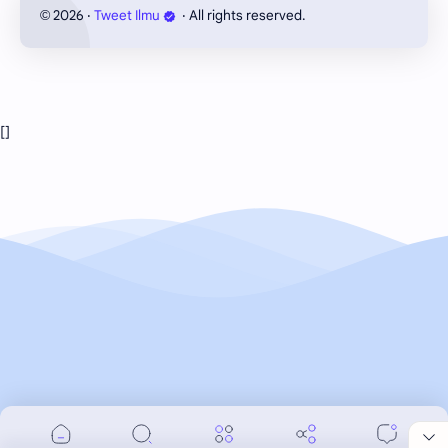
2026
‧
Tweet Ilmu
‧ All rights reserved.
©
[
]