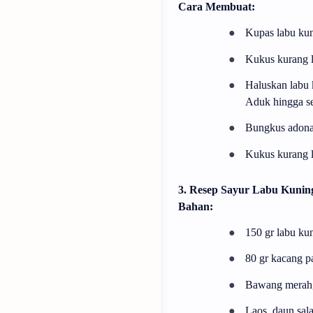
Cara Membuat:
●
Kupas labu kun
●
Kukus kurang l
●
Haluskan labu k
Aduk hingga s
●
Bungkus adonan
●
Kukus kurang le
3. Resep Sayur Labu Kunin
Bahan:
●
150 gr labu ku
●
80 gr kacang p
●
Bawang merah,
●
Laos, daun sal