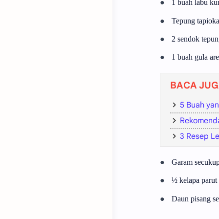
●
1 buah labu ku
●
Tepung tapiok
●
2 sendok tepun
●
1 buah gula ar
BACA JUG
5 Buah yang
Rekomenda
3 Resep L
●
Garam secuku
●
½ kelapa parut
●
Daun pisang s