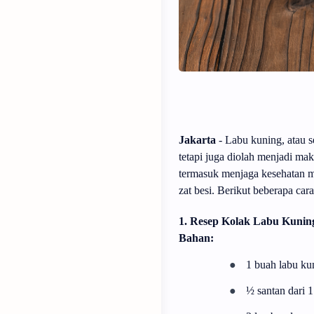
Jakarta
- Labu kuning, atau 
tetapi juga diolah menjadi ma
termasuk menjaga kesehatan m
zat besi. Berikut beberapa ca
1. Resep Kolak Labu Kunin
Bahan:
●
1 buah labu ku
●
½ santan dari 