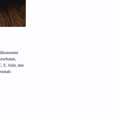
 dikonsumsi
kesehatan,
 E, folat, dan
 rumah: