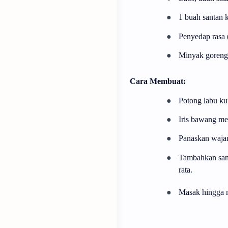
●
1 buah santan 
●
Penyedap rasa 
●
Minyak goreng
Cara Membuat:
●
Potong labu ku
●
Iris bawang me
●
Panaskan wajan
●
Tambahkan sant
rata.
●
Masak hingga m