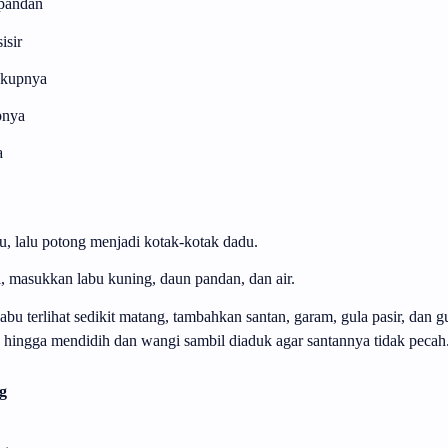
 pandan
isir
ukupnya
pnya
a
u, lalu potong menjadi kotak-kotak dadu.
, masukkan labu kuning, daun pandan, dan air.
bu terlihat sedikit matang, tambahkan santan, garam, gula pasir, dan g
l, hingga mendidih dan wangi sambil diaduk agar santannya tidak pecah
g