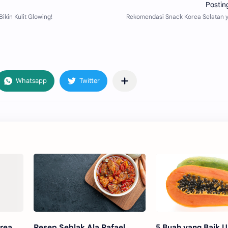
rea
Resep Seblak Ala Rafael
5 Buah yang Baik Un